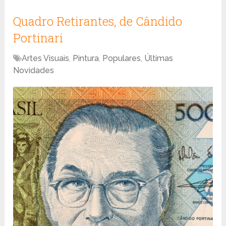
Quadro Retirantes, de Cândido
Portinari
Artes Visuais
,
Pintura
,
Populares
,
Últimas
Novidades