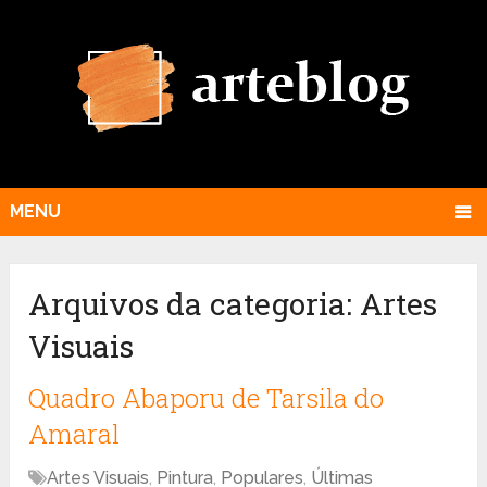
MENU
Arquivos da categoria: Artes
Visuais
Quadro Abaporu de Tarsila do
Amaral
Artes Visuais
,
Pintura
,
Populares
,
Últimas