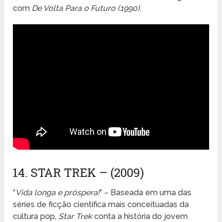
com
De Volta Para o Futuro (1990).
14. STAR TREK – (2009)
“
Vida longa e próspera!
” – Baseada em uma das
séries de ficção cientifica mais conceituadas da
cultura pop,
Star Trek
conta a história do jovem