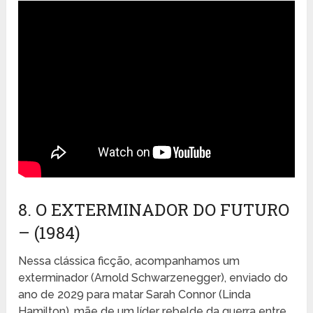
8. O EXTERMINADOR DO FUTURO
– (1984)
Nessa clássica ficção, acompanhamos um
exterminador (Arnold Schwarzenegger), enviado do
ano de 2029 para matar Sarah Connor (Linda
Hamilton), mãe de um líder rebelde da guerra entre