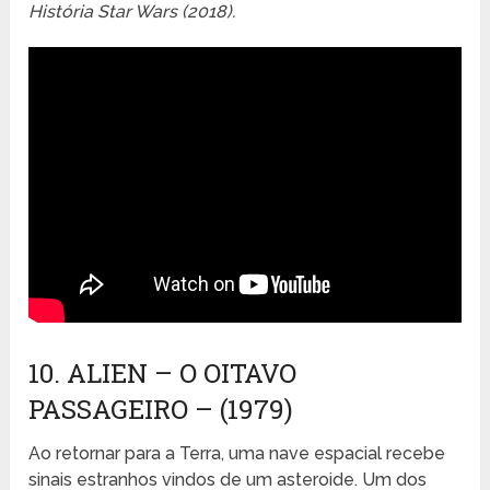
História Star Wars (2018).
10. ALIEN – O OITAVO
PASSAGEIRO – (1979)
Ao retornar para a Terra, uma nave espacial recebe
sinais estranhos vindos de um asteroide. Um dos