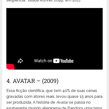
sequência, “
Blade Runner 2049
”, em 2017.
4. AVATAR – (2009)
Essa ficção científica, que tem 40% de suas cenas
gravadas com atores reais, levou quase 15 anos para
ser produzida. A história de
Avatar
se passa no
exuberante mundo alienígena de Pandora, uma terra