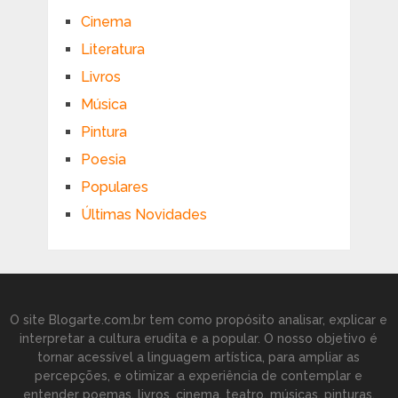
Cinema
Literatura
Livros
Música
Pintura
Poesia
Populares
Últimas Novidades
O site Blogarte.com.br tem como propósito analisar, explicar e
interpretar a cultura erudita e a popular. O nosso objetivo é
tornar acessível a linguagem artística, para ampliar as
percepções, e otimizar a experiência de contemplar e
entender poemas, livros, cinema, teatro, músicas, pinturas,