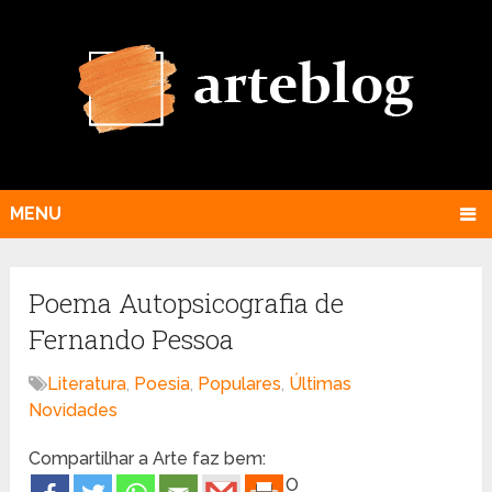
MENU
Poema Autopsicografia de
Fernando Pessoa
Literatura
,
Poesia
,
Populares
,
Últimas
Novidades
Compartilhar a Arte faz bem:
O