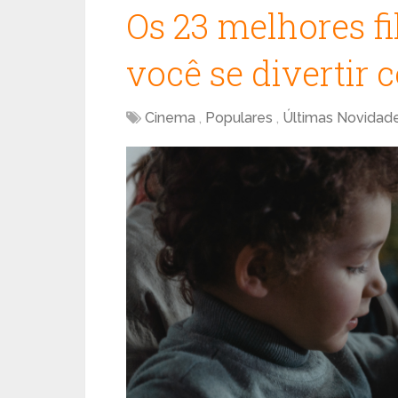
Os 23 melhores fi
você se divertir 
Cinema
,
Populares
,
Últimas Novidad