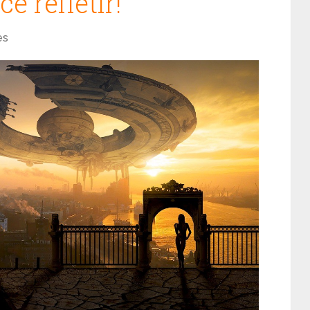
ê refletir!
es