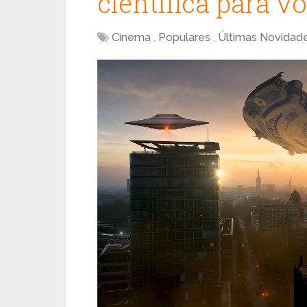
científica para voc
Cinema
,
Populares
,
Últimas Novidad