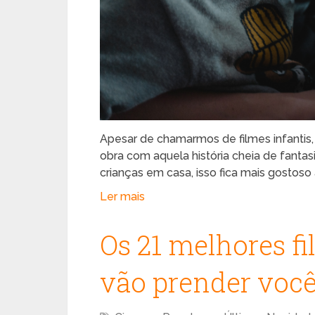
Apesar de chamarmos de filmes infantis
obra com aquela história cheia de fant
crianças em casa, isso fica mais gostoso 
Ler mais
Os 21 melhores fi
vão prender você